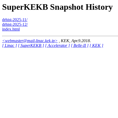
SuperKEKB Snapshot History
drhist-2025-11/
drhist-2025-12/
index.html
<webmaster@mail-linac.kek.jp>
, KEK, Apr.9.2018.
[ Linac ]
[ SuperKEKB ]
[ Accelerator ]
[ Belle-II ]
[ KEK ]